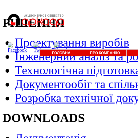
РІШЕННЯ
Проектування виробів
Інженерний аналіз та р
ГОЛОВНА
ПРО КОМПАНІЮ
Технологічна підготовк
Документообіг та спіль
Розробка технічної док
DOWNLOADS
Документація