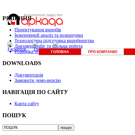
РІШЕННЯ
Проектування виробів
Інженерний аналіз та розрахунки
Технологічна підготовка виробництва
Документообіг та спільна робота
Розробка технічної документації
ГОЛОВНА
ПРО КОМПАНІЮ
DOWNLOADS
Документація
Замовити демо-версію
НАВІГАЦІЯ ПО САЙТУ
Карта сайту
ПОШУК