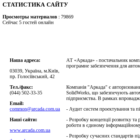
СТАТИСТИКА САЙТУ
Просмотры материалов
: 79869
Сейчас 5 гостей онлайн
Наша адреса:
АТ «Аркада» - постачальник компл
програмне забезпечення для автом
03039, Україна, м.Київ,
пр. Голосіївський, 42
Тел./факс:
Компанія "Аркада" є авторизован
(044) 502-33-35
SolidWorks, що забезпечують авт
підприємства. В рамках впровадж
Email:
common@arcada.com.ua
- Аудит систем проектування та п
Наші сайти:
- Розробку концепції розвитку т
роботи в єдиному інформаційному
www.arcada.com.ua
- Розробку сучасних стандартів п