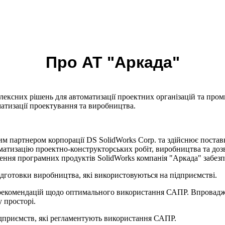
Про АТ "Аркада"
ексних рішень для автоматизації проектних організацій та пром
атизації проектування та виробництва.
им партнером корпорації DS SolidWorks Corp. та здійснює поста
оматизацію проектно-конструкторських робіт, виробництва та д
ення програмних продуктів SolidWorks компанія "Аркада" забезп
ідготовки виробництва, які використовуються на підприємстві.
а рекомендацій щодо оптимального використання САПР. Впровадж
 просторі.
ідприємств, які регламентують використання САПР.