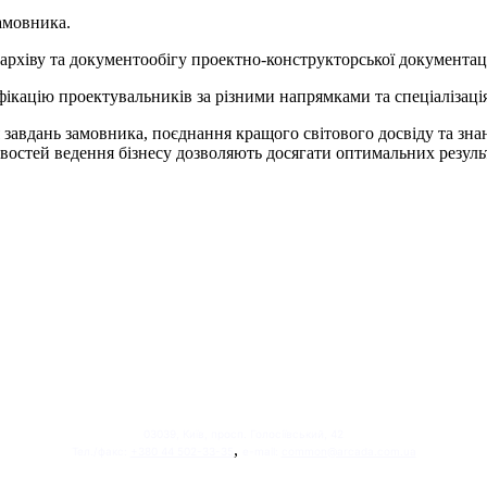
амовника.
архіву та документообігу проектно-конструкторської документац
фікацію проектувальників за різними напрямками та спеціалізаці
завдань замовника, поєднання кращого світового досвіду та зна
остей ведення бізнесу дозволяють досягати оптимальних результ
03039, Київ, просп. Голосіївський, 42
,
Тел./факс:
+380 44 502-33-35
e-mail:
common@arcada.com.ua