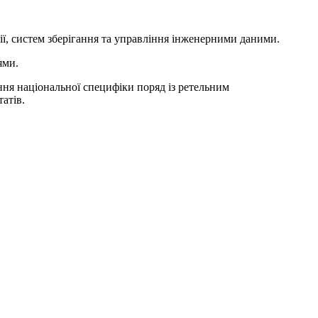
ії, систем зберігання та управління інженерними даними.
ями.
ння національної специфіки поряд із ретельним
атів.