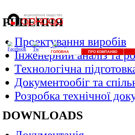
РІШЕННЯ
Проектування виробів
Інженерний аналіз та р
ГОЛОВНА
ПРО КОМПАНІЮ
Технологічна підготовк
Документообіг та спіль
Розробка технічної док
DOWNLOADS
Документація