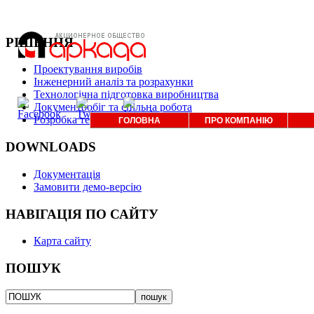
РІШЕННЯ
Проектування виробів
Інженерний аналіз та розрахунки
Технологічна підготовка виробництва
Документообіг та спільна робота
Розробка технічної документації
ГОЛОВНА
ПРО КОМПАНІЮ
DOWNLOADS
Документація
Замовити демо-версію
НАВІГАЦІЯ ПО САЙТУ
Карта сайту
ПОШУК