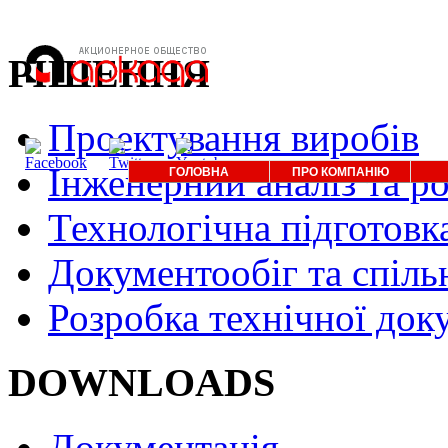
РІШЕННЯ
Проектування виробів
Інженерний аналіз та р
ГОЛОВНА
ПРО КОМПАНІЮ
Технологічна підготовк
Документообіг та спіль
Розробка технічної док
DOWNLOADS
Документація